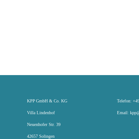
KPP GmbH & Co. KG
Telefon: +49
Villa Lindenhof
Email:
kpp@
Neuenhofer Str. 39
42657 Solingen