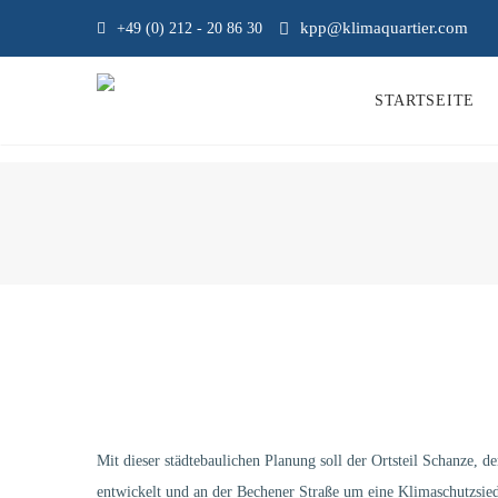
kpp@klimaquartier.com
+49 (0) 212 - 20 86 30
STARTSEITE
Mit dieser städtebaulichen Planung soll der Ortsteil Schanze, de
entwickelt und an der Bechener Straße um eine Klimaschutzsie