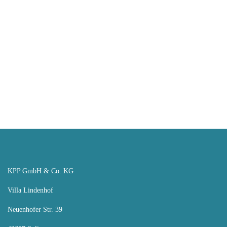
Klimaschutzsiedlungen
Kürten-Schanze
KPP GmbH & Co. KG
Villa Lindenhof
Neuenhofer Str. 39