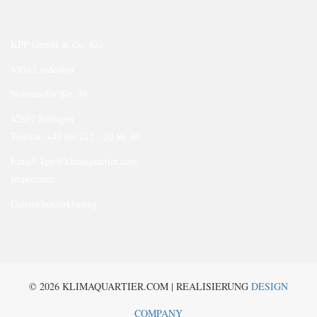
KPP GmbH & Co. KG
Villa Lindenhof
Neuenhofer Str. 39
42657 Solingen
Telefon: +49 (0) 212 - 20 86 30
Email:
kpp@klimaquartier.com
Impressum
Datenschutzerklärung
© 2026 KLIMAQUARTIER.COM | REALISIERUNG
DESIGN
COMPANY