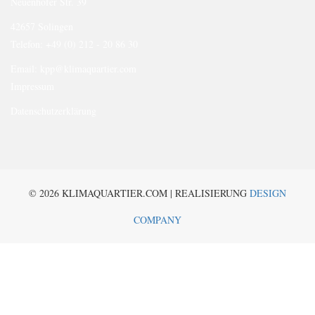
Neuenhofer Str. 39
42657 Solingen
Telefon: +49 (0) 212 - 20 86 30
Email:
kpp@klimaquartier.com
Impressum
Datenschutzerklärung
© 2026 KLIMAQUARTIER.COM | REALISIERUNG
DESIGN
COMPANY